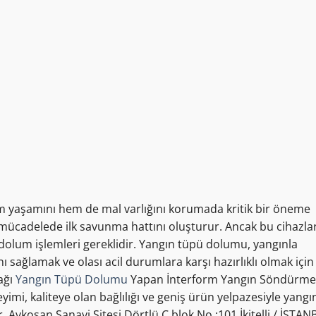
hem yaşamını hem de mal varlığını korumada kritik bir öneme
 mücadelede ilk savunma hattını oluşturur. Ancak bu cihazla
e dolum işlemleri gereklidir. Yangın tüpü dolumu, yangınla
sağlamak ve olası acil durumlara karşı hazırlıklı olmak için
ağı
Yangın Tüpü Dolumu
Yapan İnterform Yangın Söndürme
imi, kaliteye olan bağlılığı ve geniş ürün yelpazesiyle yangı
 Aykosan Sanayi Sitesi Dörtlü C blok No :101 İkitelli / İSTA