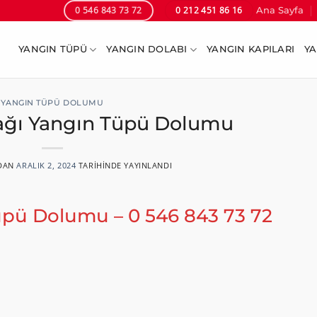
Ana Sayfa
0 546 843 73 72
0 212 451 86 16
YANGIN TÜPÜ
YANGIN DOLABI
YANGIN KAPILARI
YA
YANGIN TÜPÜ DOLUMU
ağı Yangın Tüpü Dolumu
DAN
ARALIK 2, 2024
TARIHINDE YAYINLANDI
Tüpü Dolumu –
0 546 843 73 72