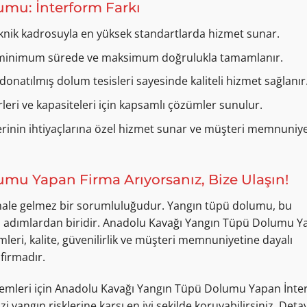
mu: İnterform Farkı
knik kadrosuyla en yüksek standartlarda hizmet sunar.
ri, minimum sürede ve maksimum doğrulukla tamamlanır.
natılmış dolum tesisleri sayesinde kaliteli hizmet sağlanır
leri ve kapasiteleri için kapsamlı çözümler sunulur.
rinin ihtiyaçlarına özel hizmet sunar ve müşteri memnuniye
u Yapan Firma Arıyorsanız, Bize Ulaşın!
ihmale gelmez bir sorumluluğudur. Yangın tüpü dolumu, bu
el adımlardan biridir. Anadolu Kavağı Yangın Tüpü Dolumu 
eri, kalite, güvenilirlik ve müşteri memnuniyetine dayalı
firmadır.
şlemleri için Anadolu Kavağı Yangın Tüpü Dolumu Yapan İnt
i yangın risklerine karşı en iyi şekilde koruyabilirsiniz. Detayl