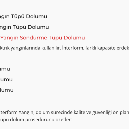
angın Tüpü Dolumu
Yangın Tüpü Dolumu
lı Yangın Söndürme Tüpü Dolumu
ktrik yangınlarında kullanılır. İnterform, farklı kapasitelerde
lumu
olumu
olumu
erform Yangın, dolum sürecinde kalite ve güvenliği ön pla
n tüpü dolum prosedürünü özetler: