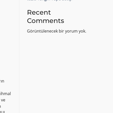
Recent
Comments
Görüntülenecek bir yorum yok.
rın
 ihmal
 ve
n
NBUL