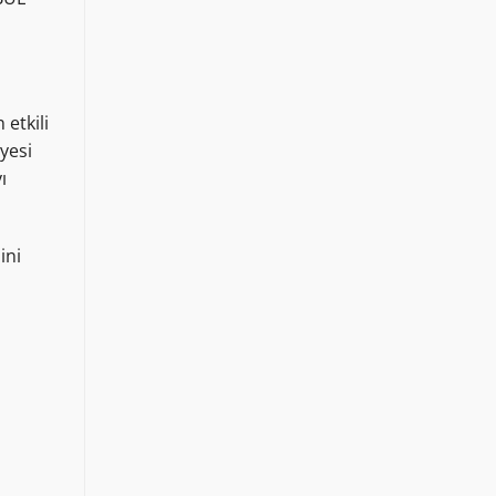
etkili
yesi
ı
ini