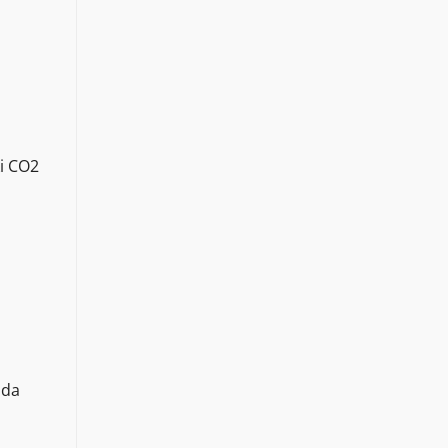
ki CO2
nda