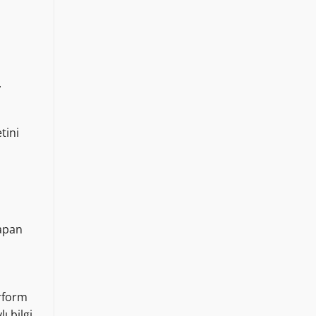
.
tini
Yapan
erform
ı bilgi