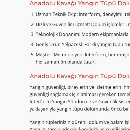
Anadolu Kavağı Yangın Tüpü Dolu
Uzman Teknik Ekip: İnterform, deneyimli te
Hızlı ve Güvenilir Hizmet: Dolum işlemle
Teknolojik Donanım: Modern ekipmanlarla do
Geniş Ürün Yelpazesi: Farklı yangın tüpü tür
Müşteri Memnuniyeti: İnterform, her müşte
her zaman ön planda tutar.
Anadolu Kavağı Yangın Tüpü Dolum
Yangın güvenliği, bireylerin ve işletmelerin 
güvenliği sağlamak için atılması gereken tem
İnterform Yangın Söndürme ve Güvenlik Sisteml
yaklaşımıyla yangın tüpü dolumunda öncü bir 
Yangın tüplerinizin düzenli dolum ve bakım i
Yangın’ı tercih ederek, kendinizi ve sevdikleriniz