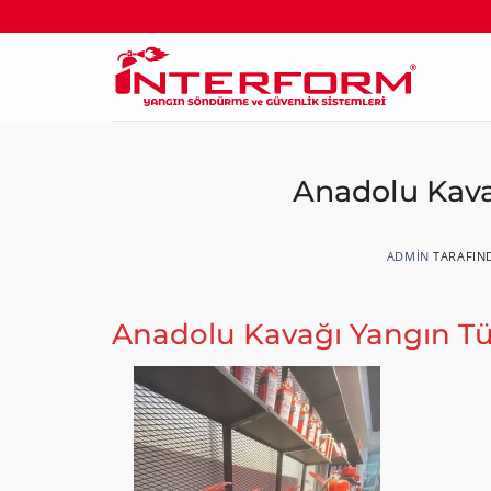
İçeriğe
atla
Anadolu Kav
ADMIN
TARAFIN
Anadolu Kavağı Yangın 