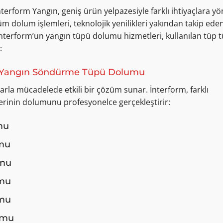
form Yangın, geniş ürün yelpazesiyle farklı ihtiyaçlara yö
 dolum işlemleri, teknolojik yenilikleri yakından takip ede
 İnterform’un yangın tüpü dolumu hizmetleri, kullanılan tüp 
:
lu Yangın Söndürme Tüpü Dolumu
nlarla mücadelede etkili bir çözüm sunar. İnterform, farklı
lerinin dolumunu profesyonelce gerçekleştirir:
mu
umu
umu
umu
umu
umu