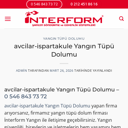
İçeriğe
0 546 843 73 72
0 212 451 86 16
atla
YANGIN TÜPÜ DOLUMU
avcilar-ispartakule Yangın Tüpü
Dolumu
ADMIN
TARAFINDAN
MART 26, 2026
TARIHINDE YAYINLANDI
avcilar-ispartakule Yangın Tüpü Dolumu –
0 546 843 73 72
avcilar-ispartakule Yangın Tüpü Dolumu
yapan firma
arıyorsanız, firmamız yangın tüpü dolum firması
İnterform Yangın ile iletişime geçebilirsiniz. Yangın
güvenliği, bireylerin ve işletmelerin hem yaşamını hem