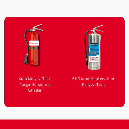
Kuru Kimyevi Tozlu
6 KG Krom Kaplama Kuru
Yangın Söndürme
Kimyevi Tozlu
Cihazları