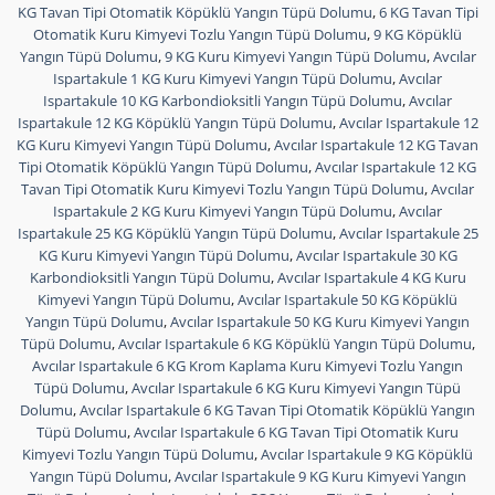
KG Tavan Tipi Otomatik Köpüklü Yangın Tüpü Dolumu
,
6 KG Tavan Tipi
Otomatik Kuru Kimyevi Tozlu Yangın Tüpü Dolumu
,
9 KG Köpüklü
Yangın Tüpü Dolumu
,
9 KG Kuru Kimyevi Yangın Tüpü Dolumu
,
Avcılar
Ispartakule 1 KG Kuru Kimyevi Yangın Tüpü Dolumu
,
Avcılar
Ispartakule 10 KG Karbondioksitli Yangın Tüpü Dolumu
,
Avcılar
Ispartakule 12 KG Köpüklü Yangın Tüpü Dolumu
,
Avcılar Ispartakule 12
KG Kuru Kimyevi Yangın Tüpü Dolumu
,
Avcılar Ispartakule 12 KG Tavan
Tipi Otomatik Köpüklü Yangın Tüpü Dolumu
,
Avcılar Ispartakule 12 KG
Tavan Tipi Otomatik Kuru Kimyevi Tozlu Yangın Tüpü Dolumu
,
Avcılar
Ispartakule 2 KG Kuru Kimyevi Yangın Tüpü Dolumu
,
Avcılar
Ispartakule 25 KG Köpüklü Yangın Tüpü Dolumu
,
Avcılar Ispartakule 25
KG Kuru Kimyevi Yangın Tüpü Dolumu
,
Avcılar Ispartakule 30 KG
Karbondioksitli Yangın Tüpü Dolumu
,
Avcılar Ispartakule 4 KG Kuru
Kimyevi Yangın Tüpü Dolumu
,
Avcılar Ispartakule 50 KG Köpüklü
Yangın Tüpü Dolumu
,
Avcılar Ispartakule 50 KG Kuru Kimyevi Yangın
Tüpü Dolumu
,
Avcılar Ispartakule 6 KG Köpüklü Yangın Tüpü Dolumu
,
Avcılar Ispartakule 6 KG Krom Kaplama Kuru Kimyevi Tozlu Yangın
Tüpü Dolumu
,
Avcılar Ispartakule 6 KG Kuru Kimyevi Yangın Tüpü
Dolumu
,
Avcılar Ispartakule 6 KG Tavan Tipi Otomatik Köpüklü Yangın
Tüpü Dolumu
,
Avcılar Ispartakule 6 KG Tavan Tipi Otomatik Kuru
Kimyevi Tozlu Yangın Tüpü Dolumu
,
Avcılar Ispartakule 9 KG Köpüklü
Yangın Tüpü Dolumu
,
Avcılar Ispartakule 9 KG Kuru Kimyevi Yangın