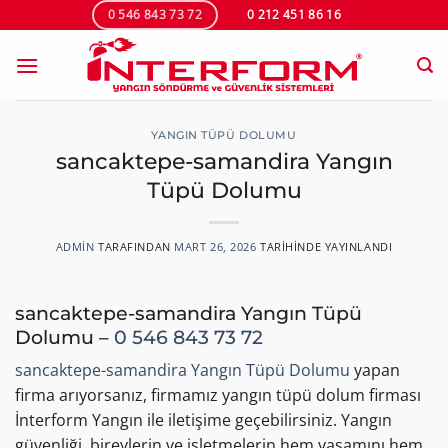
İçeriğe
0 546 843 73 72
0 212 451 86 16
atla
YANGIN TÜPÜ DOLUMU
sancaktepe-samandira Yangın
Tüpü Dolumu
ADMIN
TARAFINDAN
MART 26, 2026
TARIHINDE YAYINLANDI
sancaktepe-samandira Yangın Tüpü
Dolumu –
0 546 843 73 72
sancaktepe-samandira Yangın Tüpü Dolumu
yapan
firma arıyorsanız, firmamız yangın tüpü dolum firması
İnterform Yangın ile iletişime geçebilirsiniz. Yangın
güvenliği, bireylerin ve işletmelerin hem yaşamını hem